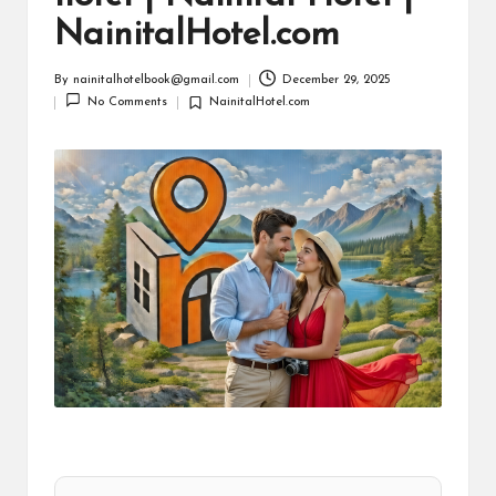
m
NainitalHotel.com
By
nainitalhotelbook@gmail.com
December 29, 2025
Posted
No Comments
NainitalHotel.com
by
Posted
in