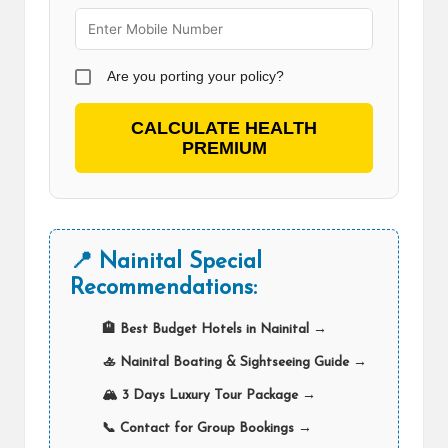
Are you porting your policy?
CALCULATE HEALTH
PREMIUM
📍 Nainital Special
Recommendations:
🏨 Best Budget Hotels in Nainital →
🚣 Nainital Boating & Sightseeing Guide →
🏔️ 3 Days Luxury Tour Package →
📞 Contact for Group Bookings →