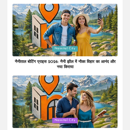
Posted
Nainital City
in
नैनीताल बोटिंग प्राइस 2026: नैनी झील में नौका विहार का आनंद और
नया किराया
Posted
Nainital City
in