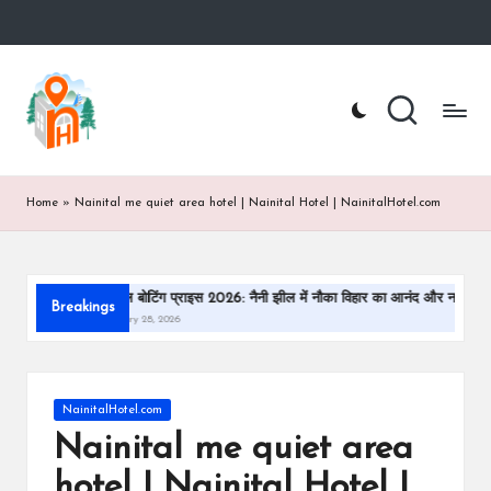
Skip
to
n
Nainital
content
Hotel
ai
Booking
Website
ni
t
Home
»
Nainital me quiet area hotel | Nainital Hotel | NainitalHotel.com
a
lh
नैनीताल बोटिंग प्राइस 2026: नैनी झील में नौका विहार का आनंद और नया किराया
नैनीताल
Breakings
o
February 28, 2026
February 
te
l.
Posted
NainitalHotel.com
c
in
Nainital me quiet area
o
hotel | Nainital Hotel |