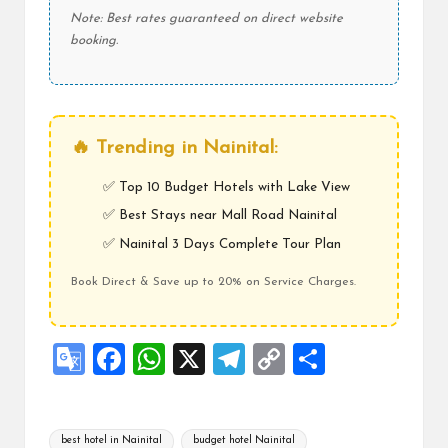
Note: Best rates guaranteed on direct website
booking.
🔥 Trending in Nainital:
✅
Top 10 Budget Hotels with Lake View
✅
Best Stays near Mall Road Nainital
✅
Nainital 3 Days Complete Tour Plan
Book Direct & Save up to 20% on Service Charges.
G
F
W
X
Te
C
S
o
a
h
le
o
h
o
ce
at
gr
p
ar
Tags:
best hotel in Nainital
budget hotel Nainital