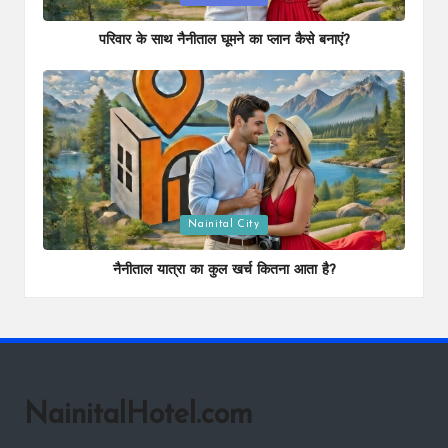
in
परिवार के साथ नैनीताल घूमने का प्लान कैसे बनाएं?
Posted
Nainital City
in
नैनीताल यात्रा का कुल खर्च कितना आता है?
NainitalHotel.com