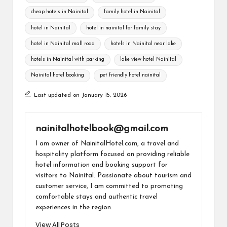
gl
b
s
a
y
e
cheap hotels in Nainital
family hotel in Nainital
e
o
A
m
Li
hotel in Nainital
hotel in nainital for family stay
Tr
o
p
n
hotel in Nainital mall road
hotels in Nainital near lake
a
k
p
k
hotels in Nainital with parking
lake view hotel Nainital
ns
Nainital hotel booking
pet friendly hotel nainital
la
Last updated on January 15, 2026
te
nainitalhotelbook@gmail.com
I am owner of NainitalHotel.com, a travel and
hospitality platform focused on providing reliable
hotel information and booking support for
visitors to Nainital. Passionate about tourism and
customer service, I am committed to promoting
comfortable stays and authentic travel
experiences in the region.
View All Posts