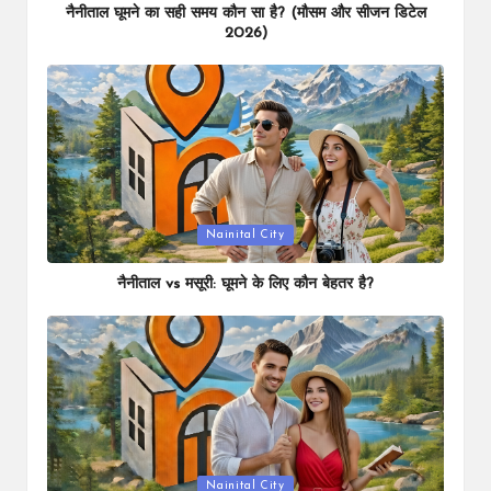
नैनीताल घूमने का सही समय कौन सा है? (मौसम और सीजन डिटेल
2026)
Posted
Nainital City
in
नैनीताल vs मसूरी: घूमने के लिए कौन बेहतर है?
Posted
Nainital City