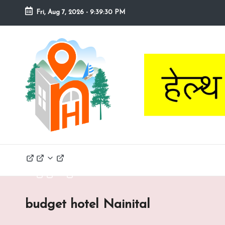
Fri, Aug 7, 2026
-
9:39:31 PM
Skip
to
n
Nainital
content
Hotel
a
Booking
Website
in
it
a
lh
Home
Explore
Contact
Nainital
o
t
budget hotel Nainital