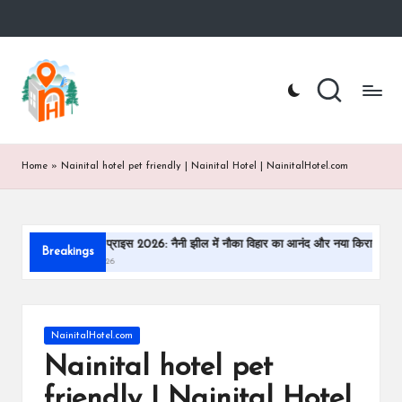
Skip
to
n
Nainital
content
Hotel
ai
Booking
Website
ni
t
Home
»
Nainital hotel pet friendly | Nainital Hotel | NainitalHotel.com
a
lh
 बोटिंग प्राइस 2026: नैनी झील में नौका विहार का आनंद और नया किराया
नैनीताल घूमने क
Breakings
o
y 28, 2026
February 18, 2026
te
l.
Posted
NainitalHotel.com
c
in
Nainital hotel pet
o
friendly | Nainital Hotel