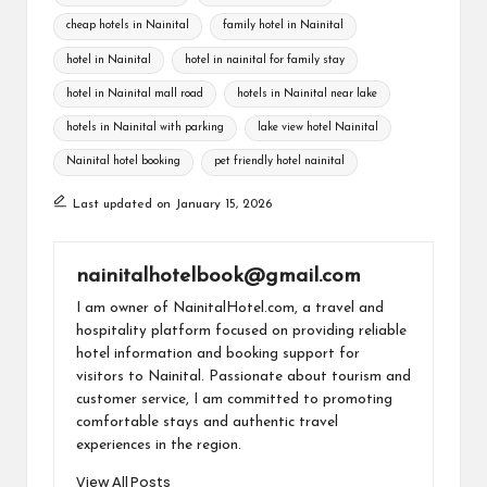
gl
b
s
a
y
e
cheap hotels in Nainital
family hotel in Nainital
e
o
A
m
Li
hotel in Nainital
hotel in nainital for family stay
Tr
o
p
n
hotel in Nainital mall road
hotels in Nainital near lake
a
k
p
k
hotels in Nainital with parking
lake view hotel Nainital
ns
Nainital hotel booking
pet friendly hotel nainital
la
Last updated on January 15, 2026
te
nainitalhotelbook@gmail.com
I am owner of NainitalHotel.com, a travel and
hospitality platform focused on providing reliable
hotel information and booking support for
visitors to Nainital. Passionate about tourism and
customer service, I am committed to promoting
comfortable stays and authentic travel
experiences in the region.
View All Posts