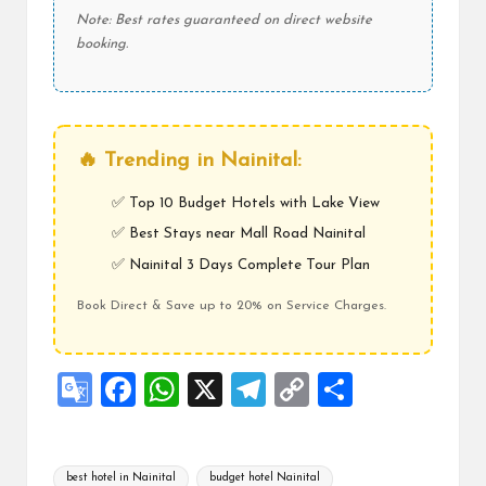
Note: Best rates guaranteed on direct website
booking.
🔥 Trending in Nainital:
✅
Top 10 Budget Hotels with Lake View
✅
Best Stays near Mall Road Nainital
✅
Nainital 3 Days Complete Tour Plan
Book Direct & Save up to 20% on Service Charges.
G
F
W
X
Te
C
S
o
a
h
le
o
h
o
ce
at
gr
p
ar
Tags:
best hotel in Nainital
budget hotel Nainital