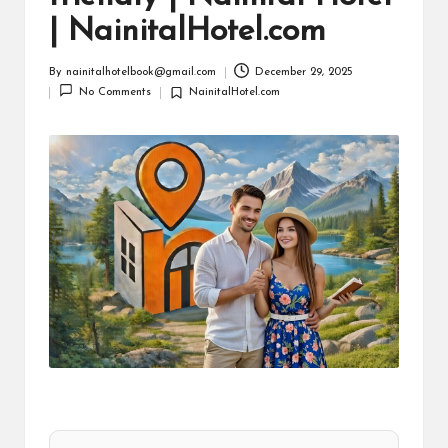
m
| NainitalHotel.com
By
nainitalhotelbook@gmail.com
December 29, 2025
Posted
No Comments
NainitalHotel.com
by
Posted
in