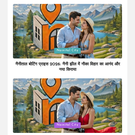
Posted
Nainital City
in
नैनीताल बोटिंग प्राइस 2026: नैनी झील में नौका विहार का आनंद और
नया किराया
Posted
Nainital City
in