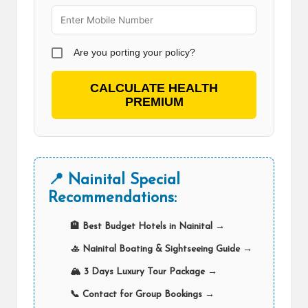
Are you porting your policy?
CALCULATE HEALTH
PREMIUM
📍 Nainital Special
Recommendations:
🏨 Best Budget Hotels in Nainital →
🚣 Nainital Boating & Sightseeing Guide →
🏔️ 3 Days Luxury Tour Package →
📞 Contact for Group Bookings →