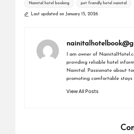
Nainital hotel booking
ns
pet friendly hotel nainital
la
Last updated on January 15, 2026
te
nainitalhotelbook@g
I am owner of NainitalHotel.c
providing reliable hotel infor
Nainital. Passionate about t
promoting comfortable stays a
View All Posts
Co