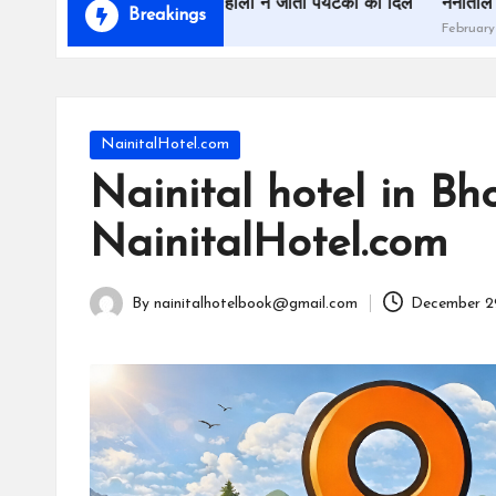
el
गोत्सव और फूलों की होली ने जीता पर्यटकों का दिल
नैनीताल बोटिंग प्राइस
Breakings
February 28, 2026
.c
o
m
Posted
NainitalHotel.com
in
Nainital hotel in Bho
NainitalHotel.com
By
nainitalhotelbook@gmail.com
December 2
Posted
by