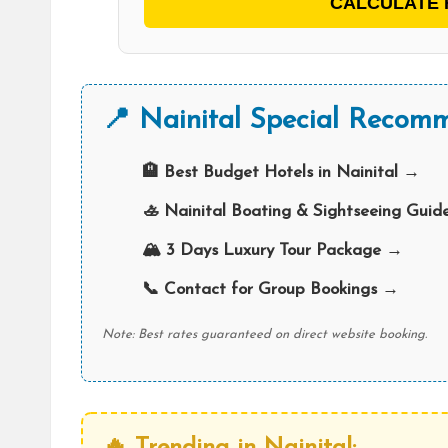
CALCULATE 
📍 Nainital Special Recomm
🏨 Best Budget Hotels in Nainital →
🚣 Nainital Boating & Sightseeing Gui
🏔️ 3 Days Luxury Tour Package →
📞 Contact for Group Bookings →
Note: Best rates guaranteed on direct website booking.