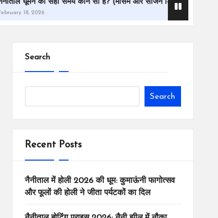
े का सही समय कौन सा है? (मौसम और सीजन डिटेल 2026)
नैनीताल vs मसू
6
February 18, 20
Search
Search
Recent Posts
नैनीताल में होली 2026 की धूम: कुमाऊंनी फागोत्सव
और फूलों की होली ने जीता पर्यटकों का दिल
नैनीताल बोटिंग प्राइस 2026: नैनी झील में नौका