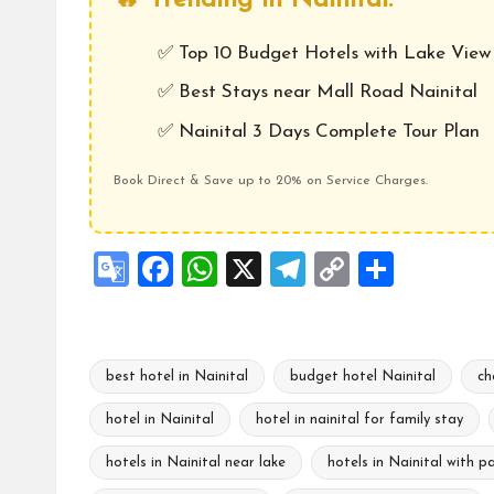
🔥 Trending in Nainital:
✅
Top 10 Budget Hotels with Lake View
✅
Best Stays near Mall Road Nainital
✅
Nainital 3 Days Complete Tour Plan
Book Direct & Save up to 20% on Service Charges.
G
F
W
X
Te
C
S
o
a
h
le
o
h
o
ce
at
gr
p
ar
gl
b
s
a
y
e
best hotel in Nainital
budget hotel Nainital
ch
e
o
A
m
Li
hotel in Nainital
hotel in nainital for family stay
Tr
o
p
n
hotels in Nainital near lake
hotels in Nainital with p
Tags:
a
k
p
k