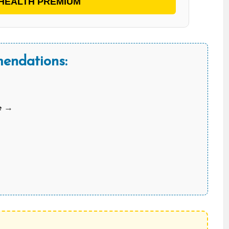
HEALTH PREMIUM
endations:
de →