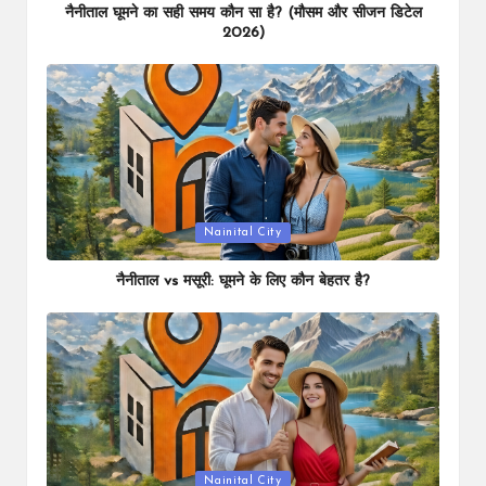
नैनीताल घूमने का सही समय कौन सा है? (मौसम और सीजन डिटेल
2026)
Posted
Nainital City
in
नैनीताल vs मसूरी: घूमने के लिए कौन बेहतर है?
Posted
Nainital City