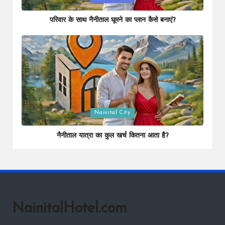
in
परिवार के साथ नैनीताल घूमने का प्लान कैसे बनाएं?
Posted
Nainital City
in
नैनीताल यात्रा का कुल खर्च कितना आता है?
NainitalHotel.com