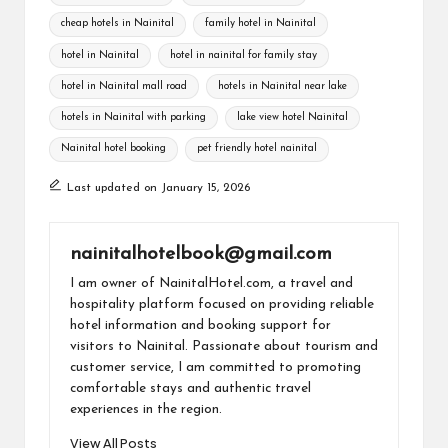
gl
b
s
a
y
e
cheap hotels in Nainital
family hotel in Nainital
e
o
A
m
Li
hotel in Nainital
hotel in nainital for family stay
Tr
o
p
n
hotel in Nainital mall road
hotels in Nainital near lake
a
k
p
k
hotels in Nainital with parking
lake view hotel Nainital
ns
Nainital hotel booking
pet friendly hotel nainital
la
Last updated on January 15, 2026
te
nainitalhotelbook@gmail.com
I am owner of NainitalHotel.com, a travel and
hospitality platform focused on providing reliable
hotel information and booking support for
visitors to Nainital. Passionate about tourism and
customer service, I am committed to promoting
comfortable stays and authentic travel
experiences in the region.
View All Posts