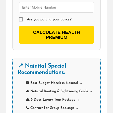
Are you porting your policy?
CALCULATE HEALTH
PREMIUM
📍 Nainital Special
Recommendations:
🏨 Best Budget Hotels in Nainital →
🚣 Nainital Boating & Sightseeing Guide →
🏔️ 3 Days Luxury Tour Package →
📞 Contact for Group Bookings →