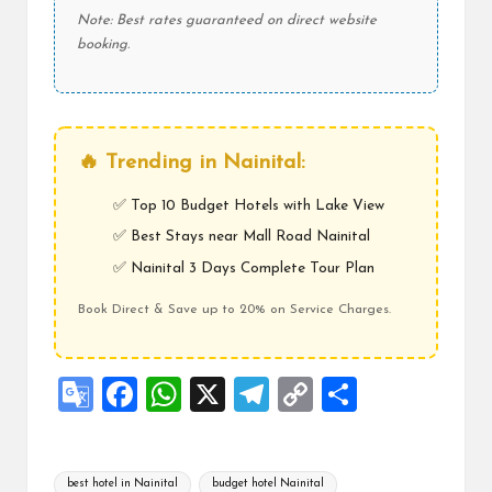
Note: Best rates guaranteed on direct website
booking.
🔥 Trending in Nainital:
✅
Top 10 Budget Hotels with Lake View
✅
Best Stays near Mall Road Nainital
✅
Nainital 3 Days Complete Tour Plan
Book Direct & Save up to 20% on Service Charges.
G
F
W
X
Te
C
S
o
a
h
le
o
h
o
ce
at
gr
p
ar
Tags:
best hotel in Nainital
budget hotel Nainital