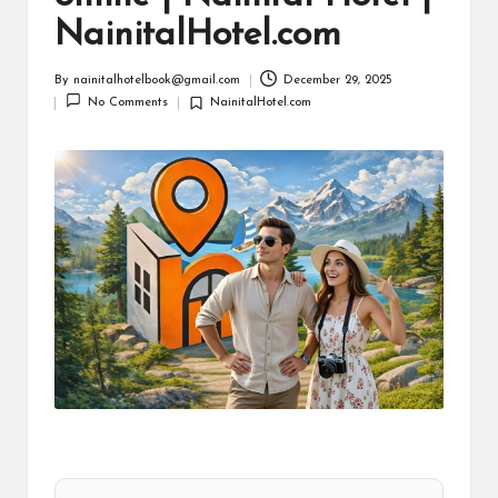
m
NainitalHotel.com
By
nainitalhotelbook@gmail.com
December 29, 2025
Posted
No Comments
NainitalHotel.com
by
Posted
in