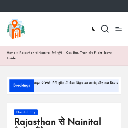
Skip
to
n
Nainital
content
Hotel
ai
Booking
Website
ni
t
Home
»
Rajasthan से Nainital कैसे पहुँचे – Car, Bus, Train और Flight Travel
Guide
a
lh
o
िंग प्राइस 2026: नैनी झील में नौका विहार का आनंद और नया किराया
नैनीताल घूमने का सह
Breakings
 2026
February 18, 2026
te
l.
c
Posted
Nainital City
in
Rajasthan से Nainital
o