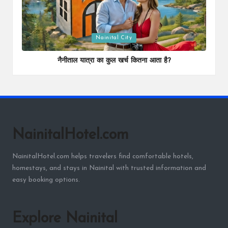
Posted
Nainital City
in
नैनीताल यात्रा का कुल खर्च कितना आता है?
NainitalHotel.com
NainitalHotel.com helps travelers find comfortable hotels,
homestays, and stays in Nainital with trusted information and
easy booking options.
Explore Nainital