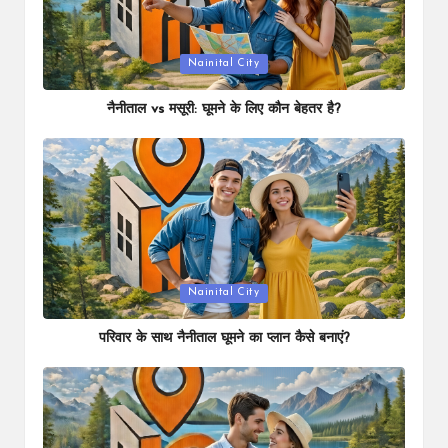
Posted
Nainital City
in
नैनीताल vs मसूरी: घूमने के लिए कौन बेहतर है?
Posted
Nainital City
in
परिवार के साथ नैनीताल घूमने का प्लान कैसे बनाएं?