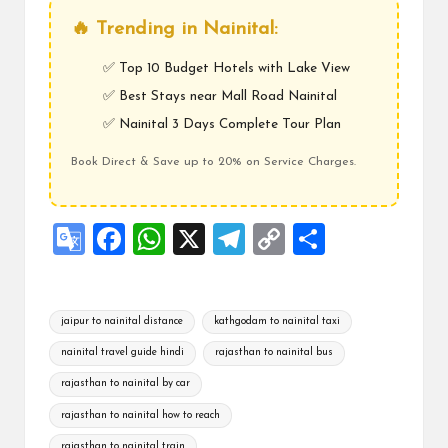
🔥 Trending in Nainital:
✅
Top 10 Budget Hotels with Lake View
✅
Best Stays near Mall Road Nainital
✅
Nainital 3 Days Complete Tour Plan
Book Direct & Save up to 20% on Service Charges.
G
F
W
X
Te
C
S
o
a
h
le
o
h
o
ce
at
gr
p
ar
Tags:
jaipur to nainital distance
kathgodam to nainital taxi
gl
b
s
a
y
e
nainital travel guide hindi
rajasthan to nainital bus
e
o
A
m
Li
rajasthan to nainital by car
Tr
o
p
n
rajasthan to nainital how to reach
a
k
p
k
rajasthan to nainital train