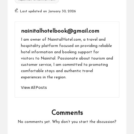
ns
la
Last updated on January 30, 2026
te
nainitalhotelbook@gmail.com
I am owner of NainitalHotel.com, a travel and
hospitality platform focused on providing reliable
hotel information and booking support for
visitors to Nainital. Passionate about tourism and
customer service, I am committed to promoting
comfortable stays and authentic travel
experiences in the region.
View All Posts
Comments
No comments yet. Why don’t you start the discussion?