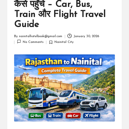
कैसे पहुँचे – Car, Bus,
m
Train और Flight Travel
Guide
By
nainitalhotelbook@gmail.com
January 30, 2026
Posted
No Comments
Nainital City
by
Posted
in