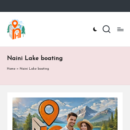
Skip
to
n
Nainital
content
Hotel
ai
Booking
Website
ni
t
Naini Lake boating
a
Home
»
Naini Lake boating
lh
o
te
l.
c
o