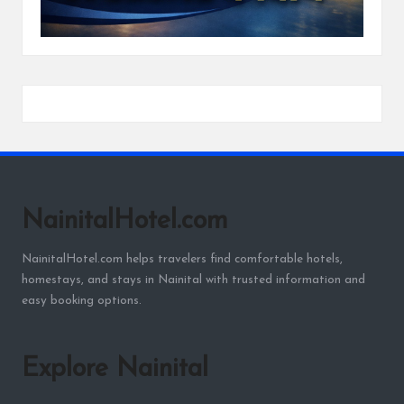
NainitalHotel.com
NainitalHotel.com helps travelers find comfortable hotels,
homestays, and stays in Nainital with trusted information and
easy booking options.
Explore Nainital