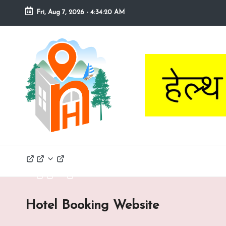
Fri, Aug 7, 2026
-
4:34:20 AM
Skip
to
n
Nainital
content
Hotel
a
Booking
Website
in
it
a
lh
Home
Explore
Contact
Nainital
o
t
Hotel Booking Website