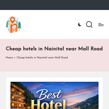
Skip
to
n
Nainital
content
Hotel
ai
Booking
Website
ni
t
Cheap hotels in Nainital near Mall Road
a
Home
»
Cheap hotels in Nainital near Mall Road
lh
o
te
l.
c
o