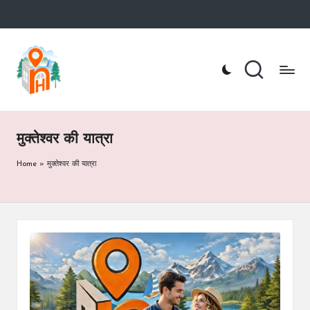
Skip
to
n
Nainital
content
Hotel
ai
Booking
Website
ni
t
मुक्तेश्वर की यात्रा
a
Home
»
मुक्तेश्वर की यात्रा
lh
o
te
l.
c
o