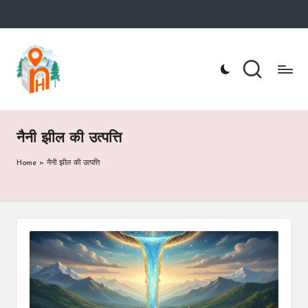
Skip
to
n
Nainital
content
Hotel
ai
Booking
Website
ni
t
नैनी झील की उत्पत्ति
a
Home
»
नैनी झील की उत्पत्ति
lh
o
te
l.
c
o