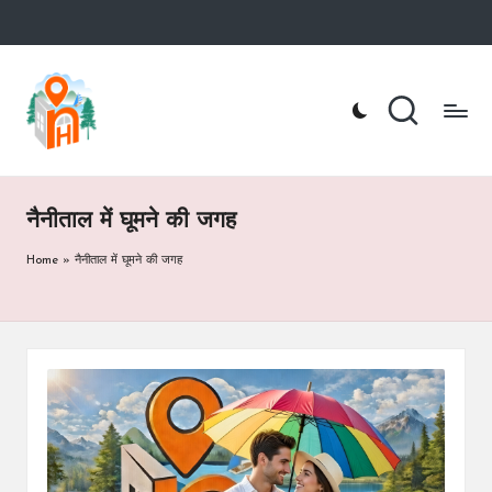
Skip
to
n
Nainital
content
Hotel
ai
Booking
Website
ni
t
नैनीताल में घूमने की जगह
a
Home
»
नैनीताल में घूमने की जगह
lh
o
te
l.
c
o