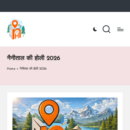
Skip
to
n
Nainital
content
Hotel
ai
Booking
Website
ni
t
नैनीताल की होली 2026
a
Home
»
नैनीताल की होली 2026
lh
o
te
l.
c
o