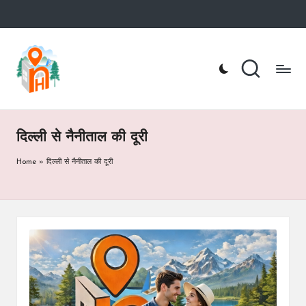
Skip
to
n
Nainital
content
Hotel
ai
Booking
Website
ni
t
दिल्ली से नैनीताल की दूरी
a
Home
»
दिल्ली से नैनीताल की दूरी
lh
o
te
l.
c
o