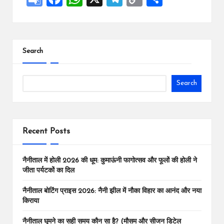
o
a
h
le
o
h
o
ce
at
gr
p
ar
gl
b
s
a
y
e
Search
e
o
A
m
Li
Tr
o
p
n
Search
a
k
p
k
ns
la
Recent Posts
te
नैनीताल में होली 2026 की धूम: कुमाऊंनी फागोत्सव और फूलों की होली ने
जीता पर्यटकों का दिल
नैनीताल बोटिंग प्राइस 2026: नैनी झील में नौका विहार का आनंद और नया
किराया
नैनीताल घूमने का सही समय कौन सा है? (मौसम और सीजन डिटेल