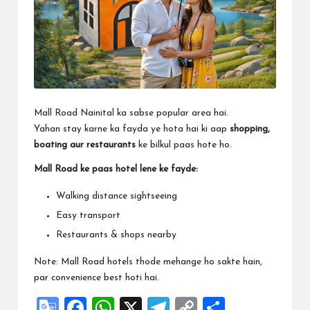
m
Mall Road Nainital ka sabse popular area hai.
Yahan stay karne ka fayda ye hota hai ki aap
shopping,
boating aur restaurants
ke bilkul paas hote ho.
Mall Road ke paas hotel lene ke fayde:
Walking distance sightseeing
Easy transport
Restaurants & shops nearby
Note: Mall Road hotels thode mehange ho sakte hain,
par convenience best hoti hai.
G
F
W
X
Te
C
S