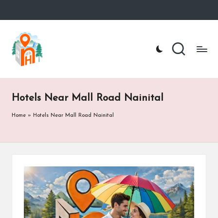
Skip
to
n
Nainital
content
Hotel
ai
Booking
Website
ni
t
Hotels Near Mall Road Nainital
a
Home
»
Hotels Near Mall Road Nainital
lh
o
te
l.
c
o